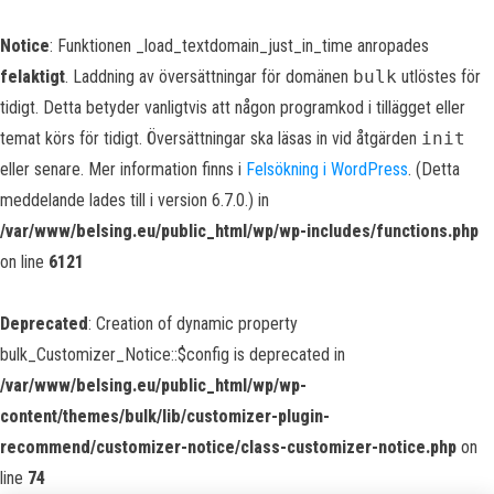
Notice
: Funktionen _load_textdomain_just_in_time anropades
felaktigt
. Laddning av översättningar för domänen
bulk
utlöstes för
tidigt. Detta betyder vanligtvis att någon programkod i tillägget eller
temat körs för tidigt. Översättningar ska läsas in vid åtgärden
init
eller senare. Mer information finns i
Felsökning i WordPress
. (Detta
meddelande lades till i version 6.7.0.) in
/var/www/belsing.eu/public_html/wp/wp-includes/functions.php
on line
6121
Deprecated
: Creation of dynamic property
bulk_Customizer_Notice::$config is deprecated in
/var/www/belsing.eu/public_html/wp/wp-
content/themes/bulk/lib/customizer-plugin-
recommend/customizer-notice/class-customizer-notice.php
on
line
74