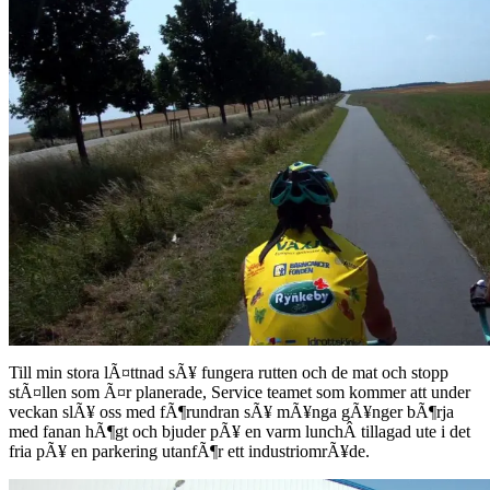
Till min stora lÃ¤ttnad sÃ¥ fungera rutten och de mat och stopp
stÃ¤llen som Ã¤r planerade, Service teamet som kommer att under
veckan slÃ¥ oss med fÃ¶rundran sÃ¥ mÃ¥nga gÃ¥nger bÃ¶rja
med fanan hÃ¶gt och bjuder pÃ¥ en varm lunchÂ tillagad ute i det
fria pÃ¥ en parkering utanfÃ¶r ett industriomrÃ¥de.