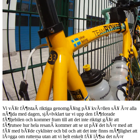
Vi vÃ¥r fÃ¶rstaÂ riktiga genomgÃ¥ng pÃ¥ kvÃ¤llen sÃ¥ Ã¤r alla
nÃ¶jda med dagen, sjÃ¤lvklart tar vi upp den fÃ¶rlorade
fÃ¶ljebilen och kommer fram till att det inte riktigt gÃ¥r att
fÃ¶rutsee hur hela resanÂ kommer att se ut pÃ¥ det hÃ¤r med att
fÃ¥ med bÃ¥de cyklister och bil och att det inte finns mÃ¶jlighet att
lÃ¤gga om rutterna utan att vi helt enkelt fÃ¥ lÃ¶sa det nÃ¤r