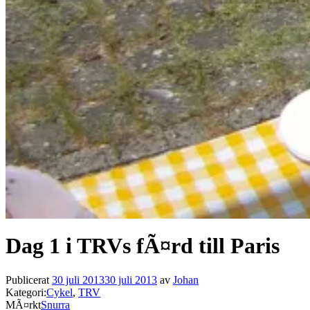
Dag 1 i TRVs fÃ¤rd till Paris
Publicerat
30 juli 2013
30 juli 2013
av
Johan
Kategori:
Cykel
,
TRV
MÃ¤rkt
Snurra