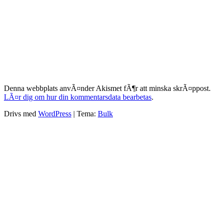
Denna webbplats anvÃ¤nder Akismet fÃ¶r att minska skrÃ¤ppost.
LÃ¤r dig om hur din kommentarsdata bearbetas
.
Drivs med
WordPress
|
Tema:
Bulk