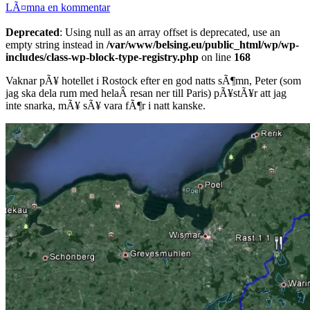
LÃ¤mna en kommentar
Deprecated
: Using null as an array offset is deprecated, use an
empty string instead in
/var/www/belsing.eu/public_html/wp/wp-
includes/class-wp-block-type-registry.php
on line
168
Vaknar pÃ¥ hotellet i Rostock efter en god natts sÃ¶mn, Peter (som
jag ska dela rum med helaÂ resan ner till Paris) pÃ¥stÃ¥r att jag
inte snarka, mÃ¥ sÃ¥ vara fÃ¶r i natt kanske.