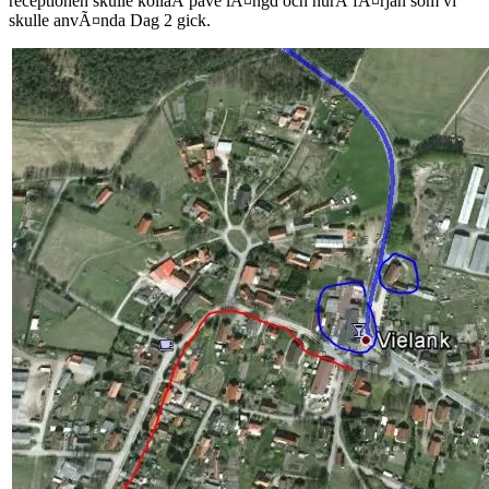
receptionen skulle kollaÂ pave lÃ¤ngd och hurÂ fÃ¤rjan som vi
skulle anvÃ¤nda Dag 2 gick.