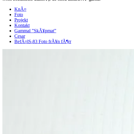
KnÃ¤
Foto
Projekt
Kontakt
Gammal ”SkÃ¥pmat”
Cesar
BefÃ¤lS-83 Foto frÃ¥n fÃ¶rr