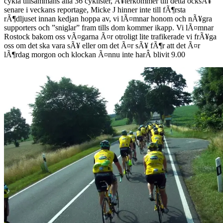
cykla tillsammans alla 36 cyklister, Ã¥terkommer till detta ocksÃ¥
senare i veckans reportage, Micke J hinner inte till fÃ¶rsta
rÃ¶dljuset innan kedjan hoppa av, vi lÃ¤mnar honom och nÃ¥gra
supporters och ”sniglar” fram tills dom kommer ikapp. Vi lÃ¤mnar
Rostock bakom oss vÃ¤garna Ã¤r otroligt lite trafikerade vi frÃ¥ga
oss om det ska vara sÃ¥ eller om det Ã¤r sÃ¥ fÃ¶r att det Ã¤r
lÃ¶rdag morgon och klockan Ã¤nnu inte harÂ blivit 9.00