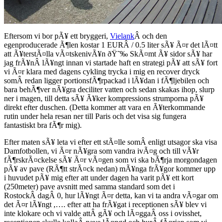
Eftersom vi bor pÃ¥ ett bryggeri,
Vielank
Â och den
egenproducerade Ã¶len kostar 1 EURÂ / 0.5 liter sÃ¥ Ã¤r det lÃ¤tt
att Ã¥terstÃ¤lla vÃ¤tskenivÃ¥n ðŸ˜‰ SkÃ¤mt Ã¥ sidor sÃ¥ har
jag frÃ¥nÂ lÃ¥ngt innan vi startade haft en strategi pÃ¥ att sÃ¥ fort
vi Ã¤r klara med dagens cykling trycka i mig en recover dryck
somÂ redan ligger portionsfÃ¶rpackad i lÃ¥dan i fÃ¶ljebilen och
bara behÃ¶ver nÃ¥gra deciliter vatten och sedan skakas ihop, slurp
ner i magen, till detta sÃ¥ Ã¥ker kompressions strumporna pÃ¥
direkt efter duschen. (Detta kommer att vara en Ã¥terkommande
rutin under hela resan ner till Paris och det visa sig fungera
fantastiskt bra fÃ¶r mig).
Efter maten sÃ¥ leta vi efter ett stÃ¤lle somÂ enligt utsagor ska visa
Damfotbollen, vi Ã¤r nÃ¥gra som vandra ivÃ¤g och till vÃ¥r
fÃ¶rskrÃ¤ckelse sÃ¥ Ã¤r vÃ¤gen som vi ska bÃ¶rja morgondagen
pÃ¥ av pave (RÃ¶tt strÃ¤ck nedan) mÃ¥nga frÃ¥gor kommer upp
i huvudet pÃ¥ mig efter att under dagen ha varit pÃ¥ ett kort
(250meter) pave avsnitt med samma standard som det i
RostockÂ dagÂ 0, hur lÃ¥ngt Ã¤r detta, kan vi ta andra vÃ¤gar om
det Ã¤r lÃ¥ngt ,…. efter att ha frÃ¥gat i receptionen sÃ¥ blev vi
inte klokare och vi valde attÂ gÃ¥ och lÃ¤ggaÂ oss i ovisshet,