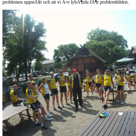
problemen uppstÃ¥r och att vi Ã¤r lyhÃ¶rda fÃ¶r problembilden.