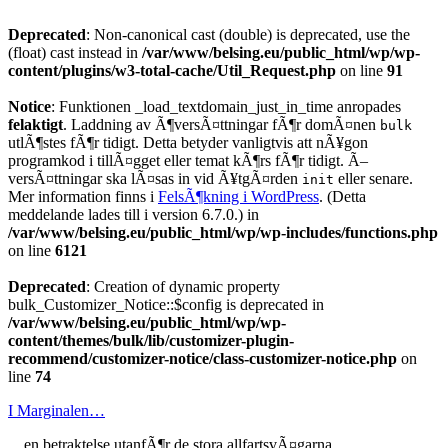
Deprecated
: Non-canonical cast (double) is deprecated, use the
(float) cast instead in
/var/www/belsing.eu/public_html/wp/wp-
content/plugins/w3-total-cache/Util_Request.php
on line
91
Notice
: Funktionen _load_textdomain_just_in_time anropades
felaktigt
. Laddning av Ã¶versÃ¤ttningar fÃ¶r domÃ¤nen
bulk
utlÃ¶stes fÃ¶r tidigt. Detta betyder vanligtvis att nÃ¥gon
programkod i tillÃ¤gget eller temat kÃ¶rs fÃ¶r tidigt. Ã–
versÃ¤ttningar ska lÃ¤sas in vid Ã¥tgÃ¤rden
eller senare.
init
Mer information finns i
FelsÃ¶kning i WordPress
. (Detta
meddelande lades till i version 6.7.0.) in
/var/www/belsing.eu/public_html/wp/wp-includes/functions.php
on line
6121
Deprecated
: Creation of dynamic property
bulk_Customizer_Notice::$config is deprecated in
/var/www/belsing.eu/public_html/wp/wp-
content/themes/bulk/lib/customizer-plugin-
recommend/customizer-notice/class-customizer-notice.php
on
line
74
I Marginalen…
…en betraktelse utanfÃ¶r de stora allfartsvÃ¤garna.