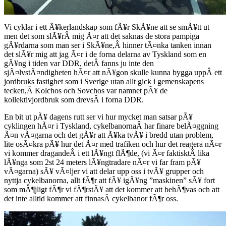
Vi cyklar i ett Ã¥kerlandskap som fÃ¥r SkÃ¥ne att se smÃ¥tt ut
men det som slÃ¥rÂ mig Ã¤r att det saknas de stora pampiga
gÃ¥rdarna som man ser i SkÃ¥ne,Â hinner tÃ¤nka tanken innan
det slÃ¥r mig att jag Ã¤r i de forna delarna av Tyskland som en
gÃ¥ng i tiden var DDR, detÂ fanns ju inte den
sjÃ¤lvstÃ¤ndigheten hÃ¤r att nÃ¥gon skulle kunna bygga uppÂ ett
jordbruks fastighet som i Sverige utan allt gick i gemenskapens
tecken,Â Kolchos och Sovchos var namnet pÃ¥ de
kollektivjordbruk som drevsÂ i forna DDR.
En bit ut pÃ¥ dagens rutt ser vi hur mycket man satsar pÃ¥
cyklingen hÃ¤r i Tyskland, cykelbanornaÂ har finare belÃ¤ggning
Ã¤n vÃ¤garna och det gÃ¥r att Ã¥ka tvÃ¥ i bredd utan problem,
lite osÃ¤kra pÃ¥ hur det Ã¤r med trafiken och hur det reagera nÃ¤r
vi kommer dragandeÂ i ett lÃ¥ngt flÃ¶de, (vi Ã¤r faktisktÂ lika
lÃ¥nga som 2st 24 meters lÃ¥ngtradare nÃ¤r vi far fram pÃ¥
vÃ¤garna) sÃ¥ vÃ¤ljer vi att delar upp oss i tvÃ¥ grupper och
nyttja cykelbanorna, allt fÃ¶r att fÃ¥ igÃ¥ng ”maskinen” sÃ¥ fort
som mÃ¶jligt fÃ¶r vi fÃ¶rstÃ¥ att det kommer att behÃ¶vas och att
det inte alltid kommer att finnasÂ cykelbanor fÃ¶r oss.