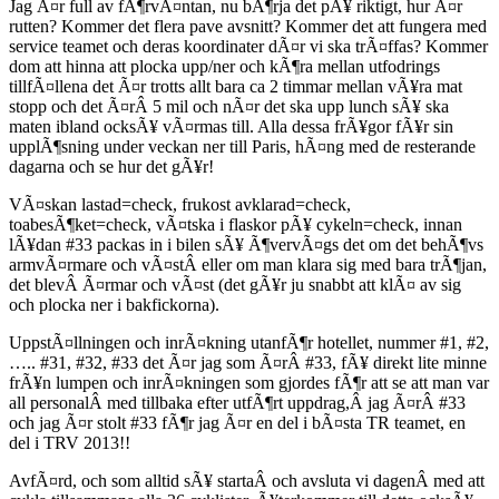
Jag Ã¤r full av fÃ¶rvÃ¤ntan, nu bÃ¶rja det pÃ¥ riktigt, hur Ã¤r
rutten? Kommer det flera pave avsnitt? Kommer det att fungera med
service teamet och deras koordinater dÃ¤r vi ska trÃ¤ffas? Kommer
dom att hinna att plocka upp/ner och kÃ¶ra mellan utfodrings
tillfÃ¤llena det Ã¤r trotts allt bara ca 2 timmar mellan vÃ¥ra mat
stopp och det Ã¤rÂ 5 mil och nÃ¤r det ska upp lunch sÃ¥ ska
maten ibland ocksÃ¥ vÃ¤rmas till. Alla dessa frÃ¥gor fÃ¥r sin
upplÃ¶sning under veckan ner till Paris, hÃ¤ng med de resterande
dagarna och se hur det gÃ¥r!
VÃ¤skan lastad=check, frukost avklarad=check,
toabesÃ¶ket=check, vÃ¤tska i flaskor pÃ¥ cykeln=check, innan
lÃ¥dan #33 packas in i bilen sÃ¥ Ã¶vervÃ¤gs det om det behÃ¶vs
armvÃ¤rmare och vÃ¤stÂ eller om man klara sig med bara trÃ¶jan,
det blevÂ Ã¤rmar och vÃ¤st (det gÃ¥r ju snabbt att klÃ¤ av sig
och plocka ner i bakfickorna).
UppstÃ¤llningen och inrÃ¤kning utanfÃ¶r hotellet, nummer #1, #2,
….. #31, #32, #33 det Ã¤r jag som Ã¤rÂ #33, fÃ¥ direkt lite minne
frÃ¥n lumpen och inrÃ¤kningen som gjordes fÃ¶r att se att man var
all personalÂ med tillbaka efter utfÃ¶rt uppdrag,Â jag Ã¤rÂ #33
och jag Ã¤r stolt #33 fÃ¶r jag Ã¤r en del i bÃ¤sta TR teamet, en
del i TRV 2013!!
AvfÃ¤rd, och som alltid sÃ¥ startaÂ och avsluta vi dagenÂ med att