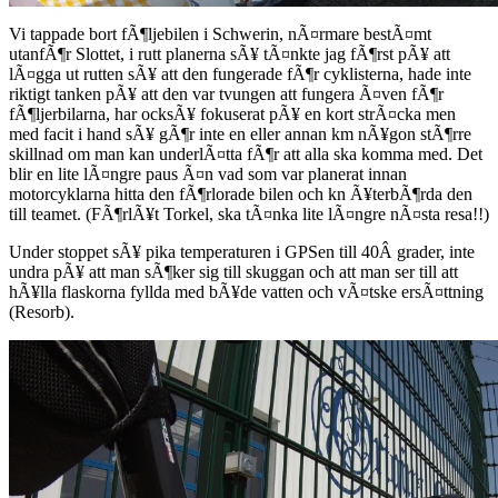
Vi tappade bort fÃ¶ljebilen i Schwerin, nÃ¤rmare bestÃ¤mt
utanfÃ¶r Slottet, i rutt planerna sÃ¥ tÃ¤nkte jag fÃ¶rst pÃ¥ att
lÃ¤gga ut rutten sÃ¥ att den fungerade fÃ¶r cyklisterna, hade inte
riktigt tanken pÃ¥ att den var tvungen att fungera Ã¤ven fÃ¶r
fÃ¶ljerbilarna, har ocksÃ¥ fokuserat pÃ¥ en kort strÃ¤cka men
med facit i hand sÃ¥ gÃ¶r inte en eller annan km nÃ¥gon stÃ¶rre
skillnad om man kan underlÃ¤tta fÃ¶r att alla ska komma med. Det
blir en lite lÃ¤ngre paus Ã¤n vad som var planerat innan
motorcyklarna hitta den fÃ¶rlorade bilen och kn Ã¥terbÃ¶rda den
till teamet. (FÃ¶rlÃ¥t Torkel, ska tÃ¤nka lite lÃ¤ngre nÃ¤sta resa!!)
Under stoppet sÃ¥ pika temperaturen i GPSen till 40Â grader, inte
undra pÃ¥ att man sÃ¶ker sig till skuggan och att man ser till att
hÃ¥lla flaskorna fyllda med bÃ¥de vatten och vÃ¤tske ersÃ¤ttning
(Resorb).